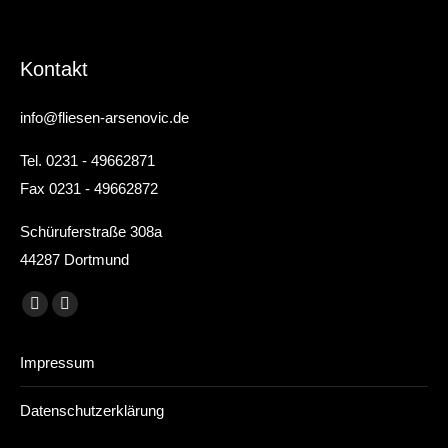
Kontakt
info@fliesen-arsenovic.de
Tel. 0231 - 49662871
Fax 0231 - 49662872
Schüruferstraße 308a
44287 Dortmund
Finden Sie uns auf:
E-
Website
Mail
page
Impressum
page
opens
opens
in
Datenschutzerklärung
in
new
new
window