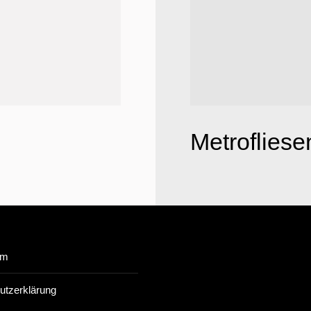
Metrofliese
um
utzerklärung