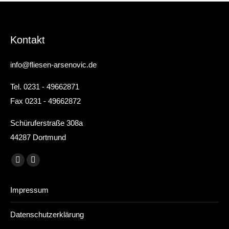
Kontakt
info@fliesen-arsenovic.de
Tel. 0231 - 49662871
Fax 0231 - 49662872
Schüruferstraße 308a
44287 Dortmund
Finden Sie uns auf:
E-
Website
Mail
page
Impressum
page
opens
opens
in
Datenschutzerklärung
in
new