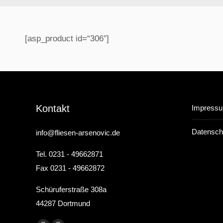
[asp_product id=“306″]
Kontakt
Impress
Datensch
info@fliesen-arsenovic.de
Tel. 0231 - 49662871
Fax 0231 - 49662872
Schüruferstraße 308a
44287 Dortmund