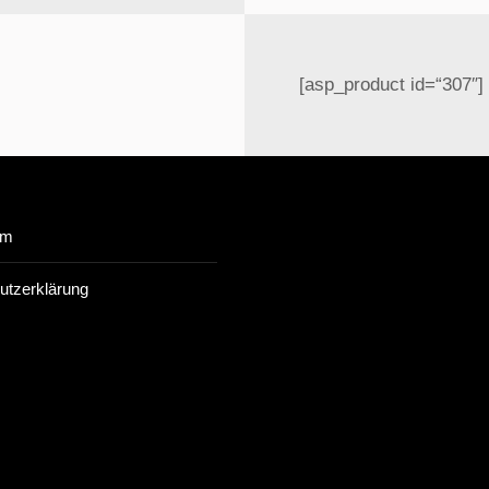
[asp_product id=“307″]
um
utzerklärung